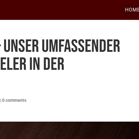
HOM
– Unser umfassender
eler in der
|
0 comments