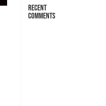
Recent
Comments